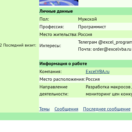
Личные данные
Пол:
Мужской
Профессия:
Программист
Место жительства:
Россия
Телеграм @excel_progra
2
Последний визит:
Интересы:
Почта: order@excelvba.ru
Информация о работе
Компания:
ExcelVBA.ru
Место расположения:
Россия
Направление
Разработка макросов д
деятельности:
мониторинг цен конк
Темы
Сообщения
Последнее сообщение