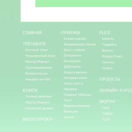
ГЛАВНАЯ
ПРИЕМЫ
PLEX
Бизнес-анализ
Коротко
ТРЕНИНГИ
Выпадающие списки
Подробно
Быстрый старт
Даты и время
Версии
Диаграммы
Расширенный Excel
Вопрос-Ответ
Диапазоны
Мастер Формул
Скачать
Дубликаты
Прогнозирование
Купить
Защита данных
Визуализация
Интернет, email
ПРОЕКТЫ
Макросы на VBA
Книги, листы
Макросы
КНИГИ
ОНЛАЙН-КУРС
Сводные таблицы
Готовые решения
Текст
ФОРУМ
Мастер Формул
Форматирование
Excel
Скульптор данных
Функции
Работа
Всякое
ВИДЕОУРОКИ
PLEX