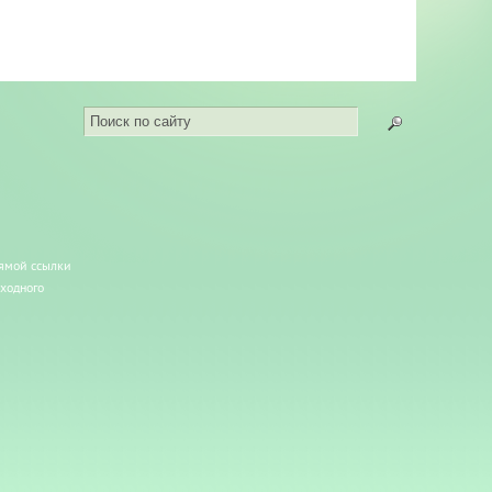
рямой ссылки
сходного