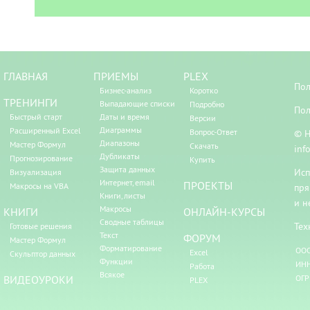
ГЛАВНАЯ
ПРИЕМЫ
PLEX
Пол
Бизнес-анализ
Коротко
ТРЕНИНГИ
Выпадающие списки
Подробно
Пол
Быстрый старт
Даты и время
Версии
Диаграммы
Расширенный Excel
Вопрос-Ответ
© Н
Диапазоны
Мастер Формул
Скачать
inf
Дубликаты
Прогнозирование
Купить
Защита данных
Исп
Визуализация
Интернет, email
ПРОЕКТЫ
Макросы на VBA
пря
Книги, листы
и н
Макросы
КНИГИ
ОНЛАЙН-КУРСЫ
Сводные таблицы
Тех
Готовые решения
Текст
ФОРУМ
Мастер Формул
Форматирование
ООО
Excel
Скульптор данных
Функции
ИНН
Работа
Всякое
ВИДЕОУРОКИ
ОГР
PLEX