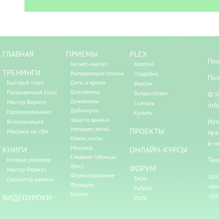
ГЛАВНАЯ
ПРИЕМЫ
PLEX
Пол
Бизнес-анализ
Коротко
ТРЕНИНГИ
Выпадающие списки
Подробно
Пол
Быстрый старт
Даты и время
Версии
Диаграммы
Расширенный Excel
Вопрос-Ответ
© Н
Диапазоны
Мастер Формул
Скачать
inf
Дубликаты
Прогнозирование
Купить
Защита данных
Исп
Визуализация
Интернет, email
ПРОЕКТЫ
Макросы на VBA
пря
Книги, листы
и н
Макросы
КНИГИ
ОНЛАЙН-КУРСЫ
Сводные таблицы
Тех
Готовые решения
Текст
ФОРУМ
Мастер Формул
Форматирование
ООО
Excel
Скульптор данных
Функции
ИНН
Работа
Всякое
ВИДЕОУРОКИ
ОГР
PLEX