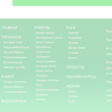
ГЛАВНАЯ
ПРИЕМЫ
PLEX
Пол
Бизнес-анализ
Коротко
ТРЕНИНГИ
Выпадающие списки
Подробно
Пол
Быстрый старт
Даты и время
Версии
Диаграммы
Расширенный Excel
Вопрос-Ответ
© Н
Диапазоны
Мастер Формул
Скачать
inf
Дубликаты
Прогнозирование
Купить
Защита данных
Исп
Визуализация
Интернет, email
ПРОЕКТЫ
Макросы на VBA
пря
Книги, листы
и н
Макросы
КНИГИ
ОНЛАЙН-КУРСЫ
Сводные таблицы
Тех
Готовые решения
Текст
ФОРУМ
Мастер Формул
Форматирование
ООО
Excel
Скульптор данных
Функции
ИНН
Работа
Всякое
ВИДЕОУРОКИ
ОГР
PLEX