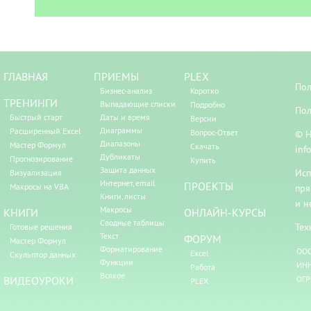
ГЛАВНАЯ
ПРИЕМЫ
PLEX
Пол
Бизнес-анализ
Коротко
ТРЕНИНГИ
Выпадающие списки
Подробно
Пол
Быстрый старт
Даты и время
Версии
Диаграммы
Расширенный Excel
Вопрос-Ответ
© Н
Диапазоны
Мастер Формул
Скачать
inf
Дубликаты
Прогнозирование
Купить
Защита данных
Исп
Визуализация
Интернет, email
ПРОЕКТЫ
Макросы на VBA
пря
Книги, листы
и н
Макросы
КНИГИ
ОНЛАЙН-КУРСЫ
Сводные таблицы
Тех
Готовые решения
Текст
ФОРУМ
Мастер Формул
Форматирование
ООО
Excel
Скульптор данных
Функции
ИНН
Работа
Всякое
ВИДЕОУРОКИ
ОГР
PLEX