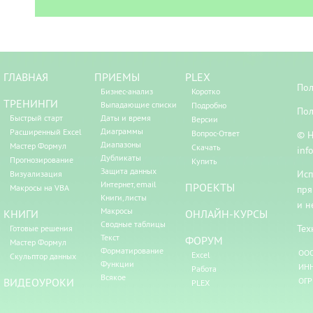
ГЛАВНАЯ
ПРИЕМЫ
PLEX
Пол
Бизнес-анализ
Коротко
ТРЕНИНГИ
Выпадающие списки
Подробно
Пол
Быстрый старт
Даты и время
Версии
Диаграммы
Расширенный Excel
Вопрос-Ответ
© Н
Диапазоны
Мастер Формул
Скачать
inf
Дубликаты
Прогнозирование
Купить
Защита данных
Исп
Визуализация
Интернет, email
ПРОЕКТЫ
Макросы на VBA
пря
Книги, листы
и н
Макросы
КНИГИ
ОНЛАЙН-КУРСЫ
Сводные таблицы
Тех
Готовые решения
Текст
ФОРУМ
Мастер Формул
Форматирование
ООО
Excel
Скульптор данных
Функции
ИНН
Работа
Всякое
ВИДЕОУРОКИ
ОГР
PLEX