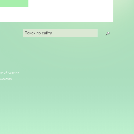
рямой ссылки
сходного