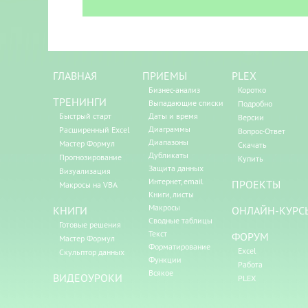
ГЛАВНАЯ
ПРИЕМЫ
PLEX
Бизнес-анализ
Коротко
ТРЕНИНГИ
Выпадающие списки
Подробно
Быстрый старт
Даты и время
Версии
Диаграммы
Расширенный Excel
Вопрос-Ответ
Диапазоны
Мастер Формул
Скачать
Дубликаты
Прогнозирование
Купить
Защита данных
Визуализация
Интернет, email
ПРОЕКТЫ
Макросы на VBA
Книги, листы
Макросы
КНИГИ
ОНЛАЙН-КУРС
Сводные таблицы
Готовые решения
Текст
ФОРУМ
Мастер Формул
Форматирование
Excel
Скульптор данных
Функции
Работа
Всякое
ВИДЕОУРОКИ
PLEX