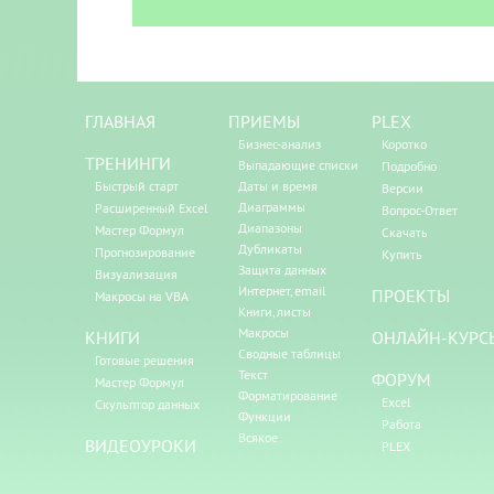
ГЛАВНАЯ
ПРИЕМЫ
PLEX
Бизнес-анализ
Коротко
ТРЕНИНГИ
Выпадающие списки
Подробно
Быстрый старт
Даты и время
Версии
Диаграммы
Расширенный Excel
Вопрос-Ответ
Диапазоны
Мастер Формул
Скачать
Дубликаты
Прогнозирование
Купить
Защита данных
Визуализация
Интернет, email
ПРОЕКТЫ
Макросы на VBA
Книги, листы
Макросы
КНИГИ
ОНЛАЙН-КУРС
Сводные таблицы
Готовые решения
Текст
ФОРУМ
Мастер Формул
Форматирование
Excel
Скульптор данных
Функции
Работа
Всякое
ВИДЕОУРОКИ
PLEX