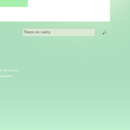
рямой ссылки
сходного