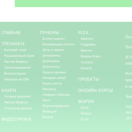
ГЛАВНАЯ
ПРИЕМЫ
PLEX
Пол
Бизнес-анализ
Коротко
ТРЕНИНГИ
Выпадающие списки
Подробно
Пол
Быстрый старт
Даты и время
Версии
Диаграммы
Расширенный Excel
Вопрос-Ответ
© Н
Диапазоны
Мастер Формул
Скачать
inf
Дубликаты
Прогнозирование
Купить
Защита данных
Исп
Визуализация
Интернет, email
ПРОЕКТЫ
Макросы на VBA
пря
Книги, листы
и н
Макросы
КНИГИ
ОНЛАЙН-КУРСЫ
Сводные таблицы
Тех
Готовые решения
Текст
ФОРУМ
Мастер Формул
Форматирование
ООО
Excel
Скульптор данных
Функции
ИНН
Работа
Всякое
ВИДЕОУРОКИ
ОГР
PLEX