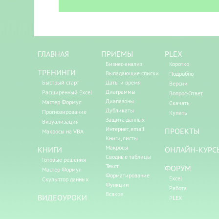
ГЛАВНАЯ
ПРИЕМЫ
PLEX
Бизнес-анализ
Коротко
ТРЕНИНГИ
Выпадающие списки
Подробно
Быстрый старт
Даты и время
Версии
Диаграммы
Расширенный Excel
Вопрос-Ответ
Диапазоны
Мастер Формул
Скачать
Дубликаты
Прогнозирование
Купить
Защита данных
Визуализация
Интернет, email
ПРОЕКТЫ
Макросы на VBA
Книги, листы
Макросы
КНИГИ
ОНЛАЙН-КУРС
Сводные таблицы
Готовые решения
Текст
ФОРУМ
Мастер Формул
Форматирование
Excel
Скульптор данных
Функции
Работа
Всякое
ВИДЕОУРОКИ
PLEX