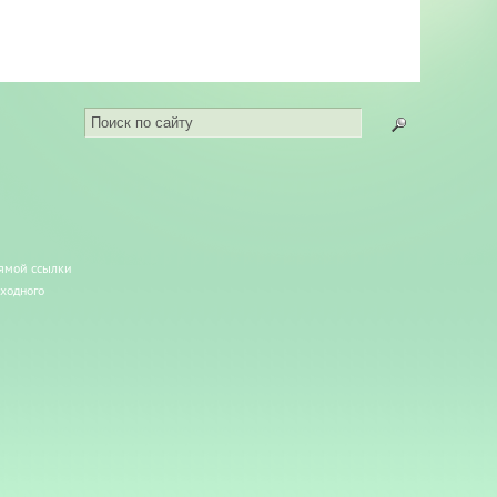
рямой ссылки
сходного