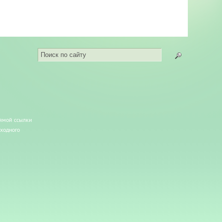
рямой ссылки
сходного