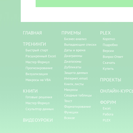
ГЛАВНАЯ
ПРИЕМЫ
PLEX
Бизнес-анализ
Коротко
ТРЕНИНГИ
Выпадающие списки
Подробно
Быстрый старт
Даты и время
Версии
Диаграммы
Расширенный Excel
Вопрос-Ответ
Диапазоны
Мастер Формул
Скачать
Дубликаты
Прогнозирование
Купить
Защита данных
Визуализация
Интернет, email
ПРОЕКТЫ
Макросы на VBA
Книги, листы
Макросы
КНИГИ
ОНЛАЙН-КУРС
Сводные таблицы
Готовые решения
Текст
ФОРУМ
Мастер Формул
Форматирование
Excel
Скульптор данных
Функции
Работа
Всякое
ВИДЕОУРОКИ
PLEX