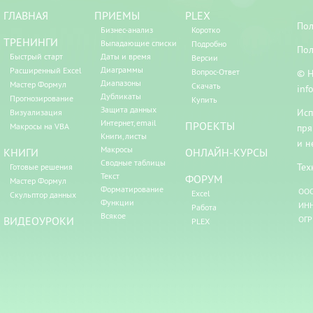
ГЛАВНАЯ
ПРИЕМЫ
PLEX
Пол
Бизнес-анализ
Коротко
ТРЕНИНГИ
Выпадающие списки
Подробно
Пол
Быстрый старт
Даты и время
Версии
Диаграммы
Расширенный Excel
Вопрос-Ответ
© Н
Диапазоны
Мастер Формул
Скачать
inf
Дубликаты
Прогнозирование
Купить
Защита данных
Исп
Визуализация
Интернет, email
ПРОЕКТЫ
Макросы на VBA
пря
Книги, листы
и н
Макросы
КНИГИ
ОНЛАЙН-КУРСЫ
Сводные таблицы
Тех
Готовые решения
Текст
ФОРУМ
Мастер Формул
Форматирование
ООО
Excel
Скульптор данных
Функции
ИНН
Работа
Всякое
ВИДЕОУРОКИ
ОГР
PLEX