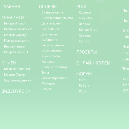
ГЛАВНАЯ
ПРИЕМЫ
PLEX
Пол
Бизнес-анализ
Коротко
ТРЕНИНГИ
Выпадающие списки
Подробно
Пол
Быстрый старт
Даты и время
Версии
Диаграммы
Расширенный Excel
Вопрос-Ответ
© Н
Диапазоны
Мастер Формул
Скачать
inf
Дубликаты
Прогнозирование
Купить
Защита данных
Исп
Визуализация
Интернет, email
ПРОЕКТЫ
Макросы на VBA
пря
Книги, листы
и н
Макросы
КНИГИ
ОНЛАЙН-КУРСЫ
Сводные таблицы
Тех
Готовые решения
Текст
ФОРУМ
Мастер Формул
Форматирование
ООО
Excel
Скульптор данных
Функции
ИНН
Работа
Всякое
ВИДЕОУРОКИ
ОГР
PLEX