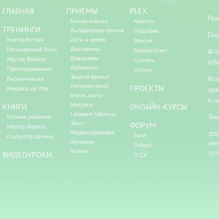
ГЛАВНАЯ
ПРИЕМЫ
PLEX
Пол
Бизнес-анализ
Коротко
ТРЕНИНГИ
Выпадающие списки
Подробно
Пол
Быстрый старт
Даты и время
Версии
Диаграммы
Расширенный Excel
Вопрос-Ответ
© Н
Диапазоны
Мастер Формул
Скачать
inf
Дубликаты
Прогнозирование
Купить
Защита данных
Исп
Визуализация
Интернет, email
ПРОЕКТЫ
Макросы на VBA
пря
Книги, листы
и н
Макросы
КНИГИ
ОНЛАЙН-КУРСЫ
Сводные таблицы
Тех
Готовые решения
Текст
ФОРУМ
Мастер Формул
Форматирование
ООО
Excel
Скульптор данных
Функции
ИНН
Работа
Всякое
ВИДЕОУРОКИ
ОГР
PLEX