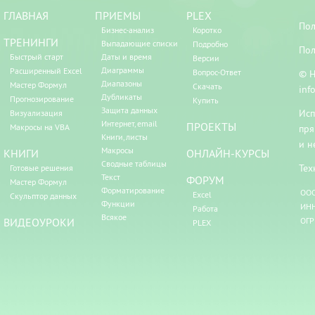
ГЛАВНАЯ
ПРИЕМЫ
PLEX
Пол
Бизнес-анализ
Коротко
ТРЕНИНГИ
Выпадающие списки
Подробно
Пол
Быстрый старт
Даты и время
Версии
Диаграммы
Расширенный Excel
Вопрос-Ответ
© Н
Диапазоны
Мастер Формул
Скачать
inf
Дубликаты
Прогнозирование
Купить
Защита данных
Исп
Визуализация
Интернет, email
ПРОЕКТЫ
Макросы на VBA
пря
Книги, листы
и н
Макросы
КНИГИ
ОНЛАЙН-КУРСЫ
Сводные таблицы
Тех
Готовые решения
Текст
ФОРУМ
Мастер Формул
Форматирование
ООО
Excel
Скульптор данных
Функции
ИНН
Работа
Всякое
ВИДЕОУРОКИ
ОГР
PLEX