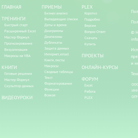
ГЛАВНАЯ
ПРИЕМЫ
PLEX
Пол
Бизнес-анализ
Коротко
ТРЕНИНГИ
Выпадающие списки
Подробно
Пол
Быстрый старт
Даты и время
Версии
Диаграммы
Расширенный Excel
Вопрос-Ответ
© Н
Диапазоны
Мастер Формул
Скачать
inf
Дубликаты
Прогнозирование
Купить
Защита данных
Исп
Визуализация
Интернет, email
ПРОЕКТЫ
Макросы на VBA
пря
Книги, листы
и н
Макросы
КНИГИ
ОНЛАЙН-КУРСЫ
Сводные таблицы
Тех
Готовые решения
Текст
ФОРУМ
Мастер Формул
Форматирование
ООО
Excel
Скульптор данных
Функции
ИНН
Работа
Всякое
ВИДЕОУРОКИ
ОГР
PLEX