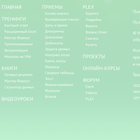
ГЛАВНАЯ
ПРИЕМЫ
PLEX
Пол
Бизнес-анализ
Коротко
ТРЕНИНГИ
Выпадающие списки
Подробно
Пол
Быстрый старт
Даты и время
Версии
Диаграммы
Расширенный Excel
Вопрос-Ответ
© Н
Диапазоны
Мастер Формул
Скачать
inf
Дубликаты
Прогнозирование
Купить
Защита данных
Исп
Визуализация
Интернет, email
ПРОЕКТЫ
Макросы на VBA
пря
Книги, листы
и н
Макросы
КНИГИ
ОНЛАЙН-КУРСЫ
Сводные таблицы
Тех
Готовые решения
Текст
ФОРУМ
Мастер Формул
Форматирование
ООО
Excel
Скульптор данных
Функции
ИНН
Работа
Всякое
ВИДЕОУРОКИ
ОГР
PLEX