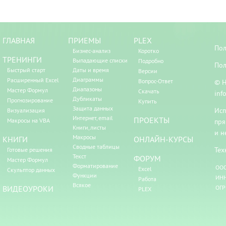
ГЛАВНАЯ
ПРИЕМЫ
PLEX
Пол
Бизнес-анализ
Коротко
ТРЕНИНГИ
Выпадающие списки
Подробно
Пол
Быстрый старт
Даты и время
Версии
Диаграммы
Расширенный Excel
Вопрос-Ответ
© Н
Диапазоны
Мастер Формул
Скачать
inf
Дубликаты
Прогнозирование
Купить
Защита данных
Исп
Визуализация
Интернет, email
ПРОЕКТЫ
Макросы на VBA
пря
Книги, листы
и н
Макросы
КНИГИ
ОНЛАЙН-КУРСЫ
Сводные таблицы
Тех
Готовые решения
Текст
ФОРУМ
Мастер Формул
Форматирование
ООО
Excel
Скульптор данных
Функции
ИНН
Работа
Всякое
ВИДЕОУРОКИ
ОГР
PLEX