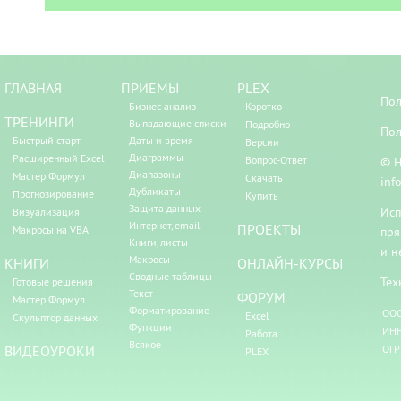
ГЛАВНАЯ
ПРИЕМЫ
PLEX
Пол
Бизнес-анализ
Коротко
ТРЕНИНГИ
Выпадающие списки
Подробно
Пол
Быстрый старт
Даты и время
Версии
Диаграммы
Расширенный Excel
Вопрос-Ответ
© Н
Диапазоны
Мастер Формул
Скачать
inf
Дубликаты
Прогнозирование
Купить
Защита данных
Исп
Визуализация
Интернет, email
ПРОЕКТЫ
Макросы на VBA
пря
Книги, листы
и н
Макросы
КНИГИ
ОНЛАЙН-КУРСЫ
Сводные таблицы
Тех
Готовые решения
Текст
ФОРУМ
Мастер Формул
Форматирование
ООО
Excel
Скульптор данных
Функции
ИНН
Работа
Всякое
ВИДЕОУРОКИ
ОГР
PLEX