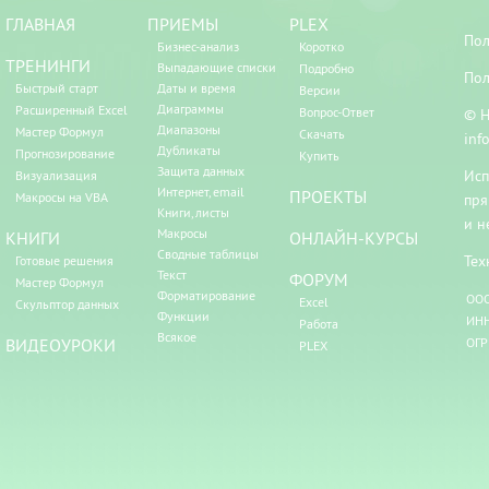
ГЛАВНАЯ
ПРИЕМЫ
PLEX
Пол
Бизнес-анализ
Коротко
ТРЕНИНГИ
Выпадающие списки
Подробно
Пол
Быстрый старт
Даты и время
Версии
Диаграммы
Расширенный Excel
Вопрос-Ответ
© Н
Диапазоны
Мастер Формул
Скачать
inf
Дубликаты
Прогнозирование
Купить
Защита данных
Исп
Визуализация
Интернет, email
ПРОЕКТЫ
Макросы на VBA
пря
Книги, листы
и н
Макросы
КНИГИ
ОНЛАЙН-КУРСЫ
Сводные таблицы
Тех
Готовые решения
Текст
ФОРУМ
Мастер Формул
Форматирование
ООО
Excel
Скульптор данных
Функции
ИНН
Работа
Всякое
ВИДЕОУРОКИ
ОГР
PLEX