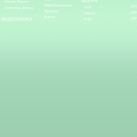
ФОРУМ
Мастер Формул
Форматирование
ООО
Excel
Скульптор данных
Функции
ИНН
Работа
Всякое
ВИДЕОУРОКИ
ОГР
PLEX