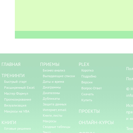
ГЛАВНАЯ
ПРИЕМЫ
PLEX
Пол
Бизнес-анализ
Коротко
ТРЕНИНГИ
Выпадающие списки
Подробно
Пол
Быстрый старт
Даты и время
Версии
Диаграммы
Расширенный Excel
Вопрос-Ответ
© Н
Диапазоны
Мастер Формул
Скачать
inf
Дубликаты
Прогнозирование
Купить
Защита данных
Исп
Визуализация
Интернет, email
ПРОЕКТЫ
Макросы на VBA
пря
Книги, листы
и н
Макросы
КНИГИ
ОНЛАЙН-КУРСЫ
Сводные таблицы
Тех
Готовые решения
Текст