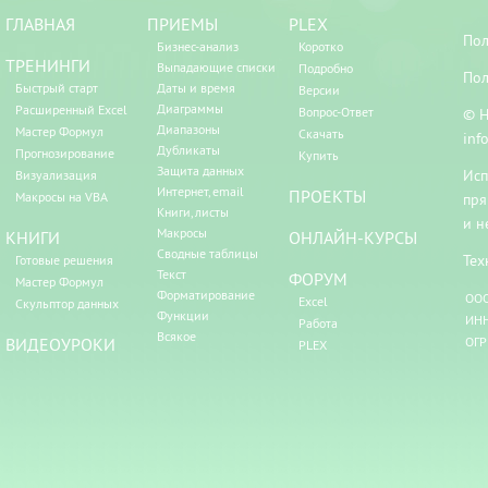
ГЛАВНАЯ
ПРИЕМЫ
PLEX
Пол
Бизнес-анализ
Коротко
ТРЕНИНГИ
Выпадающие списки
Подробно
Пол
Быстрый старт
Даты и время
Версии
Диаграммы
Расширенный Excel
Вопрос-Ответ
© Н
Диапазоны
Мастер Формул
Скачать
inf
Дубликаты
Прогнозирование
Купить
Защита данных
Исп
Визуализация
Интернет, email
ПРОЕКТЫ
Макросы на VBA
пря
Книги, листы
и н
Макросы
КНИГИ
ОНЛАЙН-КУРСЫ
Сводные таблицы
Тех
Готовые решения
Текст
ФОРУМ
Мастер Формул
Форматирование
ООО
Excel
Скульптор данных
Функции
ИНН
Работа
Всякое
ВИДЕОУРОКИ
ОГР
PLEX