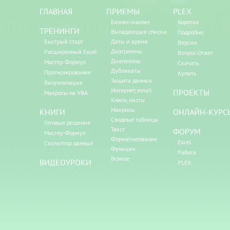
ГЛАВНАЯ
ПРИЕМЫ
PLEX
Бизнес-анализ
Коротко
ТРЕНИНГИ
Выпадающие списки
Подробно
Быстрый старт
Даты и время
Версии
Диаграммы
Расширенный Excel
Вопрос-Ответ
Диапазоны
Мастер Формул
Скачать
Дубликаты
Прогнозирование
Купить
Защита данных
Визуализация
Интернет, email
ПРОЕКТЫ
Макросы на VBA
Книги, листы
Макросы
КНИГИ
ОНЛАЙН-КУРС
Сводные таблицы
Готовые решения
Текст
ФОРУМ
Мастер Формул
Форматирование
Excel
Скульптор данных
Функции
Работа
Всякое
ВИДЕОУРОКИ
PLEX