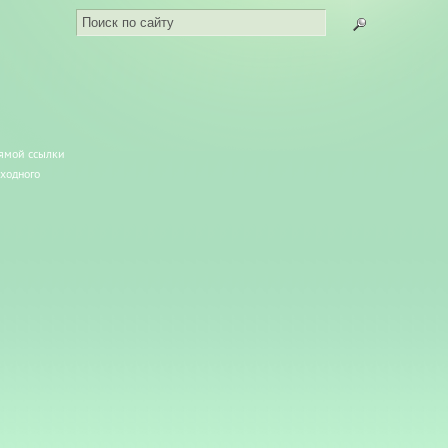
рямой ссылки
сходного