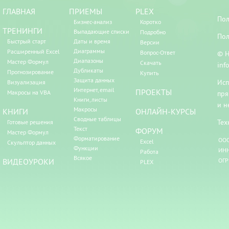
ГЛАВНАЯ
ПРИЕМЫ
PLEX
Пол
Бизнес-анализ
Коротко
ТРЕНИНГИ
Выпадающие списки
Подробно
Пол
Быстрый старт
Даты и время
Версии
Диаграммы
Расширенный Excel
Вопрос-Ответ
© Н
Диапазоны
Мастер Формул
Скачать
inf
Дубликаты
Прогнозирование
Купить
Защита данных
Исп
Визуализация
Интернет, email
ПРОЕКТЫ
Макросы на VBA
пря
Книги, листы
и н
Макросы
КНИГИ
ОНЛАЙН-КУРСЫ
Сводные таблицы
Тех
Готовые решения
Текст
ФОРУМ
Мастер Формул
Форматирование
ООО
Excel
Скульптор данных
Функции
ИНН
Работа
Всякое
ВИДЕОУРОКИ
ОГР
PLEX