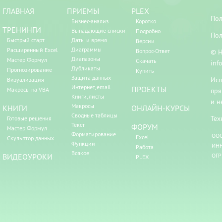
ГЛАВНАЯ
ПРИЕМЫ
PLEX
Пол
Бизнес-анализ
Коротко
ТРЕНИНГИ
Выпадающие списки
Подробно
Пол
Быстрый старт
Даты и время
Версии
Диаграммы
Расширенный Excel
Вопрос-Ответ
© Н
Диапазоны
Мастер Формул
Скачать
inf
Дубликаты
Прогнозирование
Купить
Защита данных
Исп
Визуализация
Интернет, email
ПРОЕКТЫ
Макросы на VBA
пря
Книги, листы
и н
Макросы
КНИГИ
ОНЛАЙН-КУРСЫ
Сводные таблицы
Тех
Готовые решения
Текст
ФОРУМ
Мастер Формул
Форматирование
ООО
Excel
Скульптор данных
Функции
ИНН
Работа
Всякое
ВИДЕОУРОКИ
ОГР
PLEX