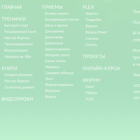
ГЛАВНАЯ
ПРИЕМЫ
PLEX
Пол
Бизнес-анализ
Коротко
ТРЕНИНГИ
Выпадающие списки
Подробно
Пол
Быстрый старт
Даты и время
Версии
Диаграммы
Расширенный Excel
Вопрос-Ответ
© Н
Диапазоны
Мастер Формул
Скачать
inf
Дубликаты
Прогнозирование
Купить
Защита данных
Исп
Визуализация
Интернет, email
ПРОЕКТЫ
Макросы на VBA
пря
Книги, листы
и н
Макросы
КНИГИ
ОНЛАЙН-КУРСЫ
Сводные таблицы
Тех
Готовые решения
Текст
ФОРУМ
Мастер Формул
Форматирование
ООО
Excel
Скульптор данных
Функции
ИНН
Работа
Всякое
ВИДЕОУРОКИ
ОГР
PLEX