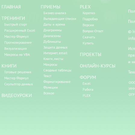
ГЛАВНАЯ
ПРИЕМЫ
PLEX
Пол
Бизнес-анализ
Коротко
ТРЕНИНГИ
Выпадающие списки
Подробно
Пол
Быстрый старт
Даты и время
Версии
Диаграммы
Расширенный Excel
Вопрос-Ответ
© Н
Диапазоны
Мастер Формул
Скачать
inf
Дубликаты
Прогнозирование
Купить
Защита данных
Исп
Визуализация
Интернет, email
ПРОЕКТЫ
Макросы на VBA
пря
Книги, листы
и н
Макросы
КНИГИ
ОНЛАЙН-КУРСЫ
Сводные таблицы
Тех
Готовые решения
Текст
ФОРУМ
Мастер Формул
Форматирование
ООО
Excel
Скульптор данных
Функции
ИНН
Работа
Всякое
ВИДЕОУРОКИ
ОГР
PLEX