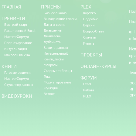
ГЛАВНАЯ
ПРИЕМЫ
PLEX
Пол
Бизнес-анализ
Коротко
ТРЕНИНГИ
Выпадающие списки
Подробно
Пол
Быстрый старт
Даты и время
Версии
Диаграммы
Расширенный Excel
Вопрос-Ответ
© Н
Диапазоны
Мастер Формул
Скачать
inf
Дубликаты
Прогнозирование
Купить
Защита данных
Исп
Визуализация
Интернет, email
ПРОЕКТЫ
Макросы на VBA
пря
Книги, листы
и н
Макросы
КНИГИ
ОНЛАЙН-КУРСЫ
Сводные таблицы
Тех
Готовые решения
Текст
ФОРУМ
Мастер Формул
Форматирование
ООО
Excel
Скульптор данных
Функции
ИНН
Работа
Всякое
ВИДЕОУРОКИ
ОГР
PLEX