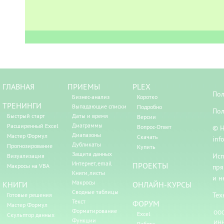
ГЛАВНАЯ
ПРИЕМЫ
PLEX
Пол
Бизнес-анализ
Коротко
ТРЕНИНГИ
Выпадающие списки
Подробно
Пол
Быстрый старт
Даты и время
Версии
Диаграммы
Расширенный Excel
Вопрос-Ответ
© Н
Диапазоны
Мастер Формул
Скачать
inf
Дубликаты
Прогнозирование
Купить
Защита данных
Исп
Визуализация
Интернет, email
ПРОЕКТЫ
Макросы на VBA
пря
Книги, листы
и н
Макросы
КНИГИ
ОНЛАЙН-КУРСЫ
Сводные таблицы
Тех
Готовые решения
Текст
ФОРУМ
Мастер Формул
Форматирование
ООО
Excel
Скульптор данных
Функции
ИНН
Работа