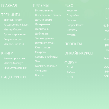
ГЛАВНАЯ
ПРИЕМЫ
PLEX
Пол
Бизнес-анализ
Коротко
ТРЕНИНГИ
Выпадающие списки
Подробно
Пол
Быстрый старт
Даты и время
Версии
Диаграммы
Расширенный Excel
Вопрос-Ответ
© Н
Диапазоны
Мастер Формул
Скачать
inf
Дубликаты
Прогнозирование
Купить
Защита данных
Исп
Визуализация
Интернет, email
ПРОЕКТЫ
Макросы на VBA
пря
Книги, листы
и н
Макросы
КНИГИ
ОНЛАЙН-КУРСЫ
Сводные таблицы
Тех
Готовые решения
Текст
ФОРУМ
Мастер Формул
Форматирование
ООО
Excel
Скульптор данных
Функции
ИНН
Работа
Всякое
ВИДЕОУРОКИ
ОГР
PLEX