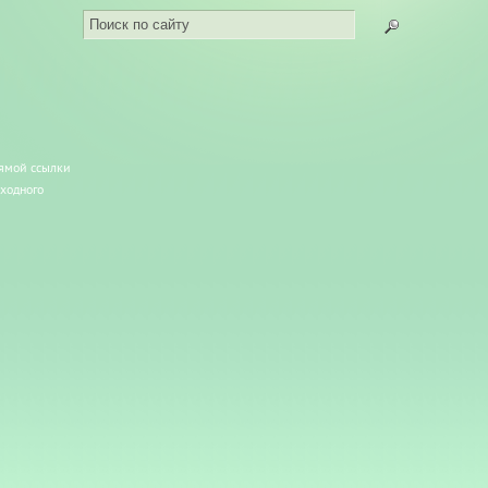
рямой ссылки
сходного