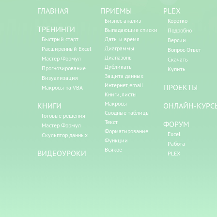
ГЛАВНАЯ
ПРИЕМЫ
PLEX
Бизнес-анализ
Коротко
ТРЕНИНГИ
Выпадающие списки
Подробно
Быстрый старт
Даты и время
Версии
Диаграммы
Расширенный Excel
Вопрос-Ответ
Диапазоны
Мастер Формул
Скачать
Дубликаты
Прогнозирование
Купить
Защита данных
Визуализация
Интернет, email
ПРОЕКТЫ
Макросы на VBA
Книги, листы
Макросы
КНИГИ
ОНЛАЙН-КУРС
Сводные таблицы
Готовые решения
Текст
ФОРУМ
Мастер Формул
Форматирование
Excel
Скульптор данных
Функции
Работа
Всякое
ВИДЕОУРОКИ
PLEX