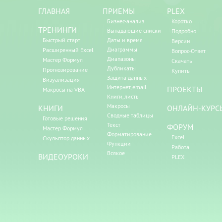
ГЛАВНАЯ
ПРИЕМЫ
PLEX
Бизнес-анализ
Коротко
ТРЕНИНГИ
Выпадающие списки
Подробно
Быстрый старт
Даты и время
Версии
Диаграммы
Расширенный Excel
Вопрос-Ответ
Диапазоны
Мастер Формул
Скачать
Дубликаты
Прогнозирование
Купить
Защита данных
Визуализация
Интернет, email
ПРОЕКТЫ
Макросы на VBA
Книги, листы
Макросы
КНИГИ
ОНЛАЙН-КУРС
Сводные таблицы
Готовые решения
Текст
ФОРУМ
Мастер Формул
Форматирование
Excel
Скульптор данных
Функции
Работа
Всякое
ВИДЕОУРОКИ
PLEX