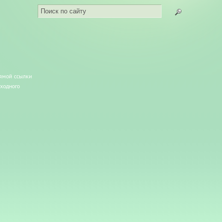
рямой ссылки
сходного