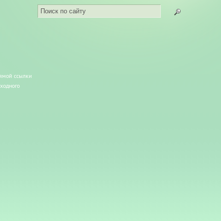
рямой ссылки
сходного