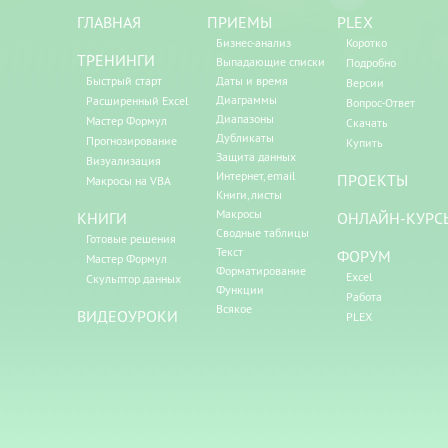
ГЛАВНАЯ
ПРИЕМЫ
PLEX
Бизнес-анализ
Коротко
ТРЕНИНГИ
Выпадающие списки
Подробно
Быстрый старт
Даты и время
Версии
Диаграммы
Расширенный Excel
Вопрос-Ответ
Диапазоны
Мастер Формул
Скачать
Дубликаты
Прогнозирование
Купить
Защита данных
Визуализация
Интернет, email
ПРОЕКТЫ
Макросы на VBA
Книги, листы
Макросы
КНИГИ
ОНЛАЙН-КУРС
Сводные таблицы
Готовые решения
Текст
ФОРУМ
Мастер Формул
Форматирование
Excel
Скульптор данных
Функции
Работа
Всякое
ВИДЕОУРОКИ
PLEX