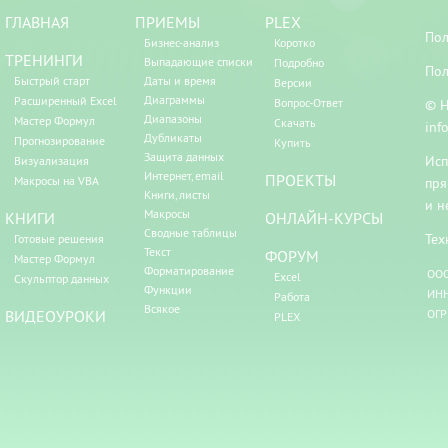
ГЛАВНАЯ
ПРИЕМЫ
PLEX
Пол
Бизнес-анализ
Коротко
ТРЕНИНГИ
Выпадающие списки
Подробно
Пол
Быстрый старт
Даты и время
Версии
Диаграммы
Расширенный Excel
Вопрос-Ответ
© Н
Диапазоны
Мастер Формул
Скачать
inf
Дубликаты
Прогнозирование
Купить
Защита данных
Исп
Визуализация
Интернет, email
ПРОЕКТЫ
Макросы на VBA
пря
Книги, листы
и н
Макросы
КНИГИ
ОНЛАЙН-КУРСЫ
Сводные таблицы
Тех
Готовые решения
Текст
ФОРУМ
Мастер Формул
Форматирование
ООО
Excel
Скульптор данных
Функции
ИНН
Работа
Всякое
ВИДЕОУРОКИ
ОГР
PLEX