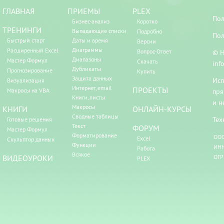
ГЛАВНАЯ
ПРИЕМЫ
PLEX
Пол
Бизнес-анализ
Коротко
ТРЕНИНГИ
Выпадающие списки
Подробно
Пол
Быстрый старт
Даты и время
Версии
Диаграммы
Расширенный Excel
Вопрос-Ответ
© Н
Диапазоны
Мастер Формул
Скачать
inf
Дубликаты
Прогнозирование
Купить
Защита данных
Исп
Визуализация
Интернет, email
ПРОЕКТЫ
Макросы на VBA
пря
Книги, листы
и н
Макросы
КНИГИ
ОНЛАЙН-КУРСЫ
Сводные таблицы
Тех
Готовые решения
Текст
ФОРУМ
Мастер Формул
Форматирование
ООО
Excel
Скульптор данных
Функции
ИНН
Работа
Всякое
ВИДЕОУРОКИ
ОГР
PLEX