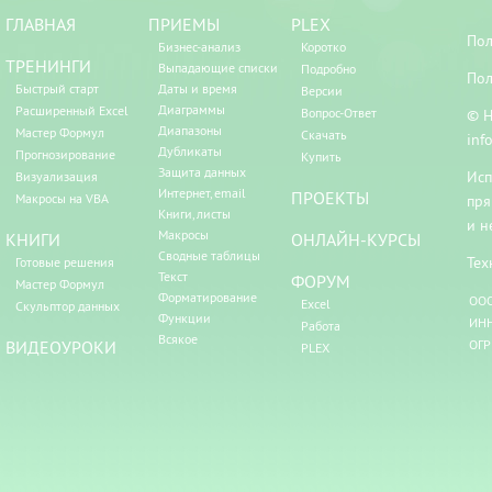
ГЛАВНАЯ
ПРИЕМЫ
PLEX
Пол
Бизнес-анализ
Коротко
ТРЕНИНГИ
Выпадающие списки
Подробно
Пол
Быстрый старт
Даты и время
Версии
Диаграммы
Расширенный Excel
Вопрос-Ответ
© Н
Диапазоны
Мастер Формул
Скачать
inf
Дубликаты
Прогнозирование
Купить
Защита данных
Исп
Визуализация
Интернет, email
ПРОЕКТЫ
Макросы на VBA
пря
Книги, листы
и н
Макросы
КНИГИ
ОНЛАЙН-КУРСЫ
Сводные таблицы
Тех
Готовые решения
Текст
ФОРУМ
Мастер Формул
Форматирование
ООО
Excel
Скульптор данных
Функции
ИНН
Работа
Всякое
ВИДЕОУРОКИ
ОГР
PLEX