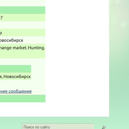
77
р
Новосибирск
hange market. Hunting.
я, Новосибирск
нее сообщение