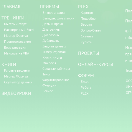
ГЛАВНАЯ
ПРИЕМЫ
PLEX
Пол
Бизнес-анализ
Коротко
ТРЕНИНГИ
Выпадающие списки
Подробно
Пол
Быстрый старт
Даты и время
Версии
Диаграммы
Расширенный Excel
Вопрос-Ответ
© Н
Диапазоны
Мастер Формул
Скачать
inf
Дубликаты
Прогнозирование
Купить
Защита данных
Исп
Визуализация
Интернет, email
ПРОЕКТЫ
Макросы на VBA
пря
Книги, листы
и н
Макросы
КНИГИ
ОНЛАЙН-КУРСЫ
Сводные таблицы
Тех
Готовые решения
Текст
ФОРУМ
Мастер Формул
Форматирование
ООО
Excel
Скульптор данных
Функции
ИНН
Работа
Всякое
ВИДЕОУРОКИ
ОГР
PLEX