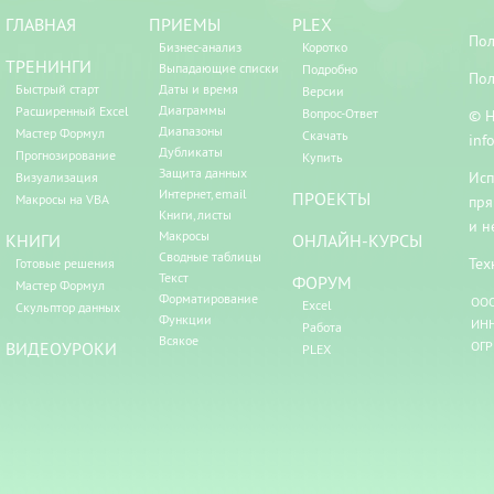
ГЛАВНАЯ
ПРИЕМЫ
PLEX
Пол
Бизнес-анализ
Коротко
ТРЕНИНГИ
Выпадающие списки
Подробно
Пол
Быстрый старт
Даты и время
Версии
Диаграммы
Расширенный Excel
Вопрос-Ответ
© Н
Диапазоны
Мастер Формул
Скачать
inf
Дубликаты
Прогнозирование
Купить
Защита данных
Исп
Визуализация
Интернет, email
ПРОЕКТЫ
Макросы на VBA
пря
Книги, листы
и н
Макросы
КНИГИ
ОНЛАЙН-КУРСЫ
Сводные таблицы
Тех
Готовые решения
Текст
ФОРУМ
Мастер Формул
Форматирование
ООО
Excel
Скульптор данных
Функции
ИНН
Работа
Всякое
ВИДЕОУРОКИ
ОГР
PLEX