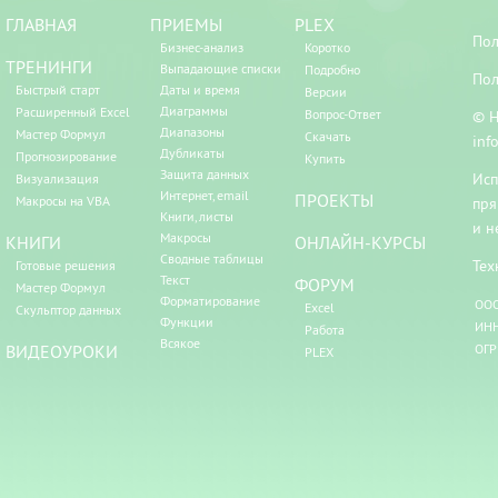
ГЛАВНАЯ
ПРИЕМЫ
PLEX
Пол
Бизнес-анализ
Коротко
ТРЕНИНГИ
Выпадающие списки
Подробно
Пол
Быстрый старт
Даты и время
Версии
Диаграммы
Расширенный Excel
Вопрос-Ответ
© Н
Диапазоны
Мастер Формул
Скачать
inf
Дубликаты
Прогнозирование
Купить
Защита данных
Исп
Визуализация
Интернет, email
ПРОЕКТЫ
Макросы на VBA
пря
Книги, листы
и н
Макросы
КНИГИ
ОНЛАЙН-КУРСЫ
Сводные таблицы
Тех
Готовые решения
Текст
ФОРУМ
Мастер Формул
Форматирование
ООО
Excel
Скульптор данных
Функции
ИНН
Работа
Всякое
ВИДЕОУРОКИ
ОГР
PLEX