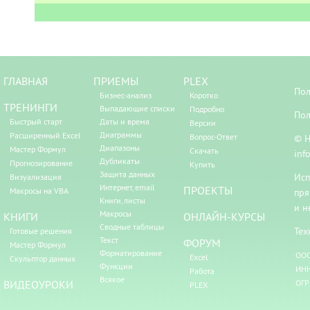
ГЛАВНАЯ
ПРИЕМЫ
PLEX
Пол
Бизнес-анализ
Коротко
ТРЕНИНГИ
Выпадающие списки
Подробно
Пол
Быстрый старт
Даты и время
Версии
Диаграммы
Расширенный Excel
Вопрос-Ответ
© Н
Диапазоны
Мастер Формул
Скачать
inf
Дубликаты
Прогнозирование
Купить
Защита данных
Исп
Визуализация
Интернет, email
ПРОЕКТЫ
Макросы на VBA
пря
Книги, листы
и н
Макросы
КНИГИ
ОНЛАЙН-КУРСЫ
Сводные таблицы
Тех
Готовые решения
Текст
ФОРУМ
Мастер Формул
Форматирование
ООО
Excel
Скульптор данных
Функции
ИНН
Работа
Всякое
ВИДЕОУРОКИ
ОГР
PLEX