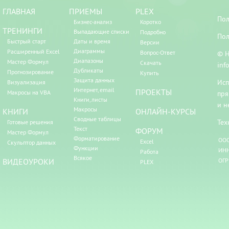
ГЛАВНАЯ
ПРИЕМЫ
PLEX
Пол
Бизнес-анализ
Коротко
ТРЕНИНГИ
Выпадающие списки
Подробно
Пол
Быстрый старт
Даты и время
Версии
Диаграммы
Расширенный Excel
Вопрос-Ответ
© Н
Диапазоны
Мастер Формул
Скачать
inf
Дубликаты
Прогнозирование
Купить
Защита данных
Исп
Визуализация
Интернет, email
ПРОЕКТЫ
Макросы на VBA
пря
Книги, листы
и н
Макросы
КНИГИ
ОНЛАЙН-КУРСЫ
Сводные таблицы
Тех
Готовые решения
Текст
ФОРУМ
Мастер Формул
Форматирование
ООО
Excel
Скульптор данных
Функции
ИНН
Работа
Всякое
ВИДЕОУРОКИ
ОГР
PLEX