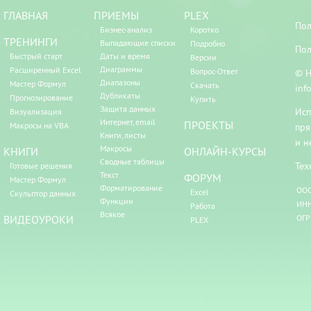
ГЛАВНАЯ
ПРИЕМЫ
PLEX
Пол
Бизнес-анализ
Коротко
ТРЕНИНГИ
Выпадающие списки
Подробно
Пол
Быстрый старт
Даты и время
Версии
Диаграммы
Расширенный Excel
Вопрос-Ответ
© Н
Диапазоны
Мастер Формул
Скачать
inf
Дубликаты
Прогнозирование
Купить
Защита данных
Исп
Визуализация
Интернет, email
ПРОЕКТЫ
Макросы на VBA
пря
Книги, листы
и н
Макросы
КНИГИ
ОНЛАЙН-КУРСЫ
Сводные таблицы
Тех
Готовые решения
Текст
ФОРУМ
Мастер Формул
Форматирование
ООО
Excel
Скульптор данных
Функции
ИНН
Работа
Всякое
ВИДЕОУРОКИ
ОГР
PLEX