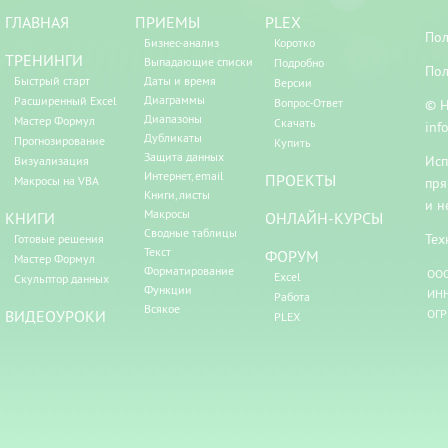
ГЛАВНАЯ
ПРИЕМЫ
PLEX
Пол
Бизнес-анализ
Коротко
ТРЕНИНГИ
Выпадающие списки
Подробно
Пол
Быстрый старт
Даты и время
Версии
Диаграммы
Расширенный Excel
Вопрос-Ответ
© Н
Диапазоны
Мастер Формул
Скачать
inf
Дубликаты
Прогнозирование
Купить
Защита данных
Исп
Визуализация
Интернет, email
ПРОЕКТЫ
Макросы на VBA
пря
Книги, листы
и н
Макросы
КНИГИ
ОНЛАЙН-КУРСЫ
Сводные таблицы
Тех
Готовые решения
Текст
ФОРУМ
Мастер Формул
Форматирование
ООО
Excel
Скульптор данных
Функции
ИНН
Работа
Всякое
ВИДЕОУРОКИ
ОГР
PLEX