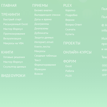
ГЛАВНАЯ
ПРИЕМЫ
PLEX
Пол
Бизнес-анализ
Коротко
ТРЕНИНГИ
Выпадающие списки
Подробно
Пол
Быстрый старт
Даты и время
Версии
Диаграммы
Расширенный Excel
Вопрос-Ответ
© Н
Диапазоны
Мастер Формул
Скачать
inf
Дубликаты
Прогнозирование
Купить
Защита данных
Исп
Визуализация
Интернет, email
ПРОЕКТЫ
Макросы на VBA
пря
Книги, листы
и н
Макросы
КНИГИ
ОНЛАЙН-КУРСЫ
Сводные таблицы
Тех
Готовые решения
Текст
ФОРУМ
Мастер Формул
Форматирование
ООО
Excel
Скульптор данных
Функции
ИНН
Работа
Всякое
ВИДЕОУРОКИ
ОГР
PLEX