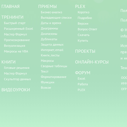
ГЛАВНАЯ
ПРИЕМЫ
PLEX
Пол
Бизнес-анализ
Коротко
ТРЕНИНГИ
Выпадающие списки
Подробно
Пол
Быстрый старт
Даты и время
Версии
Диаграммы
Расширенный Excel
Вопрос-Ответ
© Н
Диапазоны
Мастер Формул
Скачать
inf
Дубликаты
Прогнозирование
Купить
Защита данных
Исп
Визуализация
Интернет, email
ПРОЕКТЫ
Макросы на VBA
пря
Книги, листы
и н
Макросы
КНИГИ
ОНЛАЙН-КУРСЫ
Сводные таблицы
Тех
Готовые решения
Текст
ФОРУМ
Мастер Формул
Форматирование
ООО
Excel
Скульптор данных
Функции
ИНН
Работа
Всякое
ВИДЕОУРОКИ
ОГР
PLEX