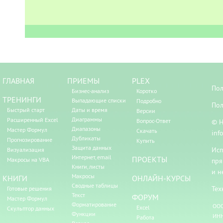
ГЛАВНАЯ
ПРИЕМЫ
PLEX
Пол
Бизнес-анализ
Коротко
ТРЕНИНГИ
Выпадающие списки
Подробно
Пол
Быстрый старт
Даты и время
Версии
Диаграммы
Расширенный Excel
Вопрос-Ответ
© Н
Диапазоны
Мастер Формул
Скачать
inf
Дубликаты
Прогнозирование
Купить
Защита данных
Исп
Визуализация
Интернет, email
ПРОЕКТЫ
Макросы на VBA
пря
Книги, листы
и н
Макросы
КНИГИ
ОНЛАЙН-КУРСЫ
Сводные таблицы
Тех
Готовые решения
Текст
ФОРУМ
Мастер Формул
Форматирование
ООО
Excel
Скульптор данных
Функции
ИНН
Работа