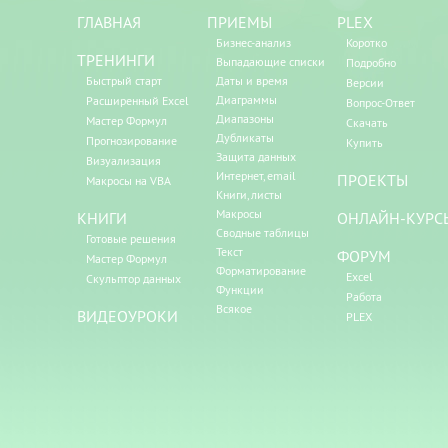
ГЛАВНАЯ
ПРИЕМЫ
PLEX
Бизнес-анализ
Коротко
ТРЕНИНГИ
Выпадающие списки
Подробно
Быстрый старт
Даты и время
Версии
Диаграммы
Расширенный Excel
Вопрос-Ответ
Диапазоны
Мастер Формул
Скачать
Дубликаты
Прогнозирование
Купить
Защита данных
Визуализация
Интернет, email
ПРОЕКТЫ
Макросы на VBA
Книги, листы
Макросы
КНИГИ
ОНЛАЙН-КУРС
Сводные таблицы
Готовые решения
Текст
ФОРУМ
Мастер Формул
Форматирование
Excel
Скульптор данных
Функции
Работа
Всякое
ВИДЕОУРОКИ
PLEX