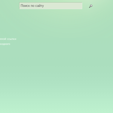
рямой ссылки
сходного