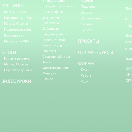
Бизнес-анализ
Коротко
ТРЕНИНГИ
Выпадающие списки
Подробно
Пол
Быстрый старт
Даты и время
Версии
Диаграммы
Расширенный Excel
Вопрос-Ответ
© Н
Диапазоны
Мастер Формул
Скачать
inf
Дубликаты
Прогнозирование
Купить
Защита данных
Исп
Визуализация
Интернет, email
ПРОЕКТЫ
Макросы на VBA
пря
Книги, листы
и н
Макросы
КНИГИ
ОНЛАЙН-КУРСЫ
Сводные таблицы
Тех
Готовые решения
Текст
ФОРУМ
Мастер Формул
Форматирование
ООО
Excel
Скульптор данных
Функции
ИНН
Работа
Всякое
ВИДЕОУРОКИ
ОГР
PLEX